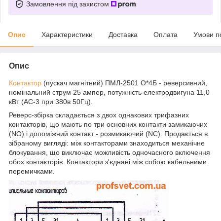
Замовлення під захистом
Опис
Характеристики
Доставка
Оплата
Умови п
Опис
Контактор
(пускач магнітний) ПМЛ-2501 О*4Б - реверсивний,
номінальний струм 25 ампер, потужність електродвигуна 11,0
кВт (АС-3 при 380в 50Гц).
Реверс-збірка складається з двох однакових трифазних
контакторів, що мають по три основних контакти замикаючих
(NO) і допоміжний контакт - розмикаючий (NC). Продається в
зібраному вигляді: між контакторами знаходиться механічне
блокування, що виключає можливість одночасного включення
обох контакторів. Контактори з'єднані між собою кабельними
перемичками.