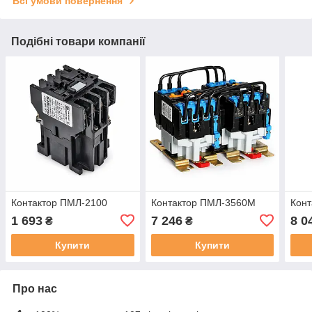
Всі умови повернення
Подібні товари компанії
Контактор ПМЛ-2100
Контактор ПМЛ-3560М
Конт
1 693
7 246
8 0
₴
₴
Купити
Купити
Про нас