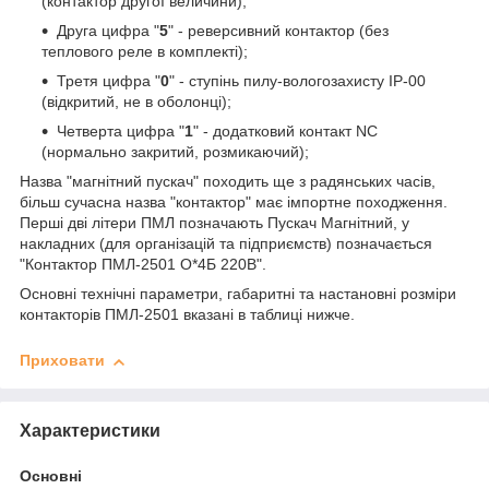
(контактор другої величини);
Друга цифра "
5
" - реверсивний контактор (без
теплового реле в комплекті);
Третя цифра "
0
" - ступінь пилу-вологозахисту IP-00
(відкритий, не в оболонці);
Четверта цифра "
1
" - додатковий контакт NC
(нормально закритий, розмикаючий);
Назва "магнітний пускач" походить ще з радянських часів,
більш сучасна назва "контактор" має імпортне походження.
Перші дві літери ПМЛ позначають Пускач Магнітний, у
накладних (для організацій та підприємств) позначається
"Контактор ПМЛ-2501 О*4Б 220В".
Основні технічні параметри, габаритні та настановні розміри
контакторів ПМЛ-2501 вказані в таблиці нижче.
Приховати
Характеристики
Основні