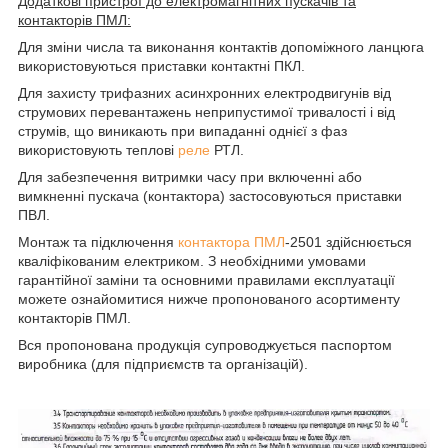
Додаткові пристрої до електромагнітних пускачів та
контакторів ПМЛ:
Для зміни числа та виконання контактів допоміжного ланцюга
використовуються приставки контактні ПКЛ.
Для захисту трифазних асинхронних електродвигунів від
струмових перевантажень неприпустимої тривалості і від
струмів, що виникають при випаданні однієї з фаз
використовують теплові
реле
РТЛ.
Для забезпечення витримки часу при включенні або
вимкненні пускача (контактора) застосовуються приставки
ПВЛ.
Монтаж та підключення
контактора ПМЛ
-2501 здійснюється
кваліфікованим електриком. З необхідними умовами
гарантійної заміни та основними правилами експлуатації
можете ознайомитися нижче пропонованого асортименту
контакторів ПМЛ.
Вся пропонована продукція супроводжується паспортом
виробника (для підприємств та організацій).