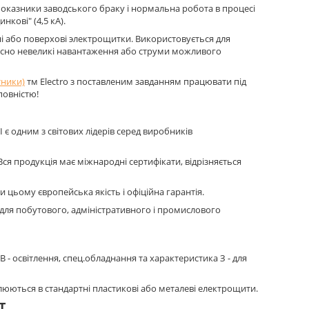
показники заводського браку і нормальна робота в процесі
кові" (4,5 кА).
і або поверхові электрощитки. Використовується для
носно невеликі навантаження або струми можливого
тники)
тм Electro з поставленим завданням працювати під
повністю!
 є одним з світових лідерів серед виробників
Вся продукція має міжнародні сертифікати, відрізняється
 цьому європейська якість і офіційна гарантія.
для побутового, адміністративного і промислового
- освітлення, спец.обладнання та характеристика З - для
влюються в стандартні пластикові або металеві електрощити.
T