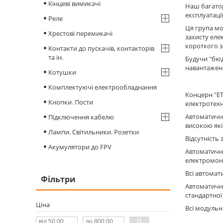
Кінцеві вимикачі
Наш багатор
експлуатаці
Реле
Ця група мо
Хрестові перемикачі
захисту еле
короткого 
Контакти до пускачів, контакторів
та ін.
Будучи "бюд
навантаженн
Котушки
Комплектуючі електрообладнання
Концерн "ET
Кнопки. Пости
електротехн
Автоматичні
Підключення кабелю
високою які
Лампи. Світильники. Розетки
Відсутність
Акумулятори до FPV
Автоматичні
електромонт
Всі автомат
Фільтри
Автоматичні
стандартної
Ціна
Всі модульн