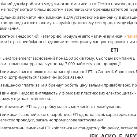
ічний досвід роботи з модульної автоматикою тм Electro показує, що 
ї не поступаються більш дорогим європейським брендам категорії "Будин
дульних автоматичних вимикачів для установки на дін-рейку в домашн
ктропроводки в житловому та адміністративному секторах, там де від
замикання.
жетної" (недорогий) категорією, модульні автоматичні вимикачі (
паке
ям і в разі необхідності відключити електричну ланцюг справляються 
ETI
I Elektroelement" заснований понад 60 років тому. Сьогодні компанія ETI
іки - номенклатура налічує понад 7 000 найменувань продукції.
 вимикачі виготовляються на заводі компанії ETI в Словенії, Євросоюз. 
стю, дотримуються гарантійні зобов'язання.
 завищеною "плати за ім'я бренду" робить ціну вельми привабливою, при
 вимикачі чудово виглядають у фірмових пластикових електрощитах - 
ажу, у щитках освітлення.
ичні вимикачі ETI на дін-рейку мають можливість пломбування.
 вимикачі європейського виробника ETI однополюсні, характеристика В 
 електропроводки, загальнопромислове застосування.
і автоматичні вимикачі ETI кріпляться на стандартну din-рейку, встано
ІЕК, АСКО, E. NEX