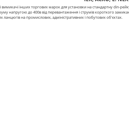
 вимикачі інших торгових марок для установки на стандартну din-рейк
руму напругою до 400в від перевантаження і струмів короткого замика
х ланцюгів на промислових, адміністративних і побутових об'єктах.