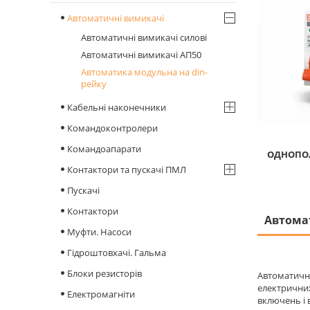
Автоматичні вимикачі
Автоматичні вимикачі силові
Автоматичні вимикачі АП50
Автоматика модульна на din-
рейку
Кабельні наконечники
Командоконтролери
Командоапарати
ОДНОПО
Контактори та пускачі ПМЛ
Пускачі
Контактори
Автома
Муфти. Насоси
Гідроштовхачі. Гальма
Блоки резисторів
Автоматичні
електричних
Електромагніти
включень і 