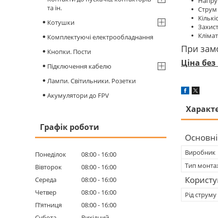
Напруга ко
та ін.
Струм конт
Кількість
Котушки
Захист, IP..
Кліматич
Комплектуючі електрообладнання
При замо
Кнопки. Пости
Ціна без
Підключення кабелю
Лампи. Світильники. Розетки
Акумулятори до FPV
Характ
Графік роботи
Основні
Виробник
Понеділок
08:00
16:00
Тип монта
Вівторок
08:00
16:00
Користу
Середа
08:00
16:00
Четвер
08:00
16:00
Рід струму
Пʼятниця
08:00
16:00
Субота
Вихідний