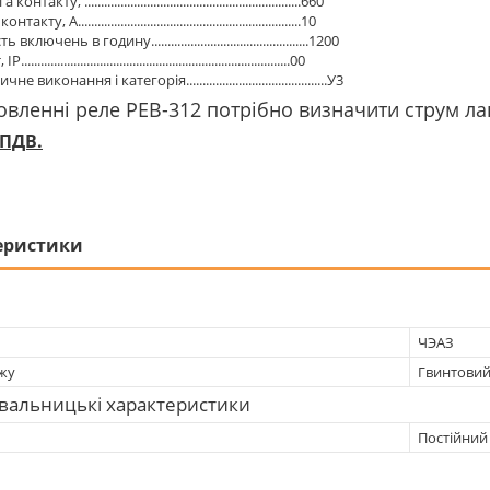
нтакту, ..................................................................660
акту, А....................................................................10
 включень в годину................................................1200
................................................................................00
не виконання і категорія...........................................У3
вленні реле РЕВ-312 потрібно визначити струм ла
 ПДВ.
еристики
ЧЭАЗ
жу
Гвинтови
вальницькі характеристики
Постійний