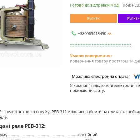
Готово до відправки 4 од.
Код:
РЕВ
Купити
Купити
+380965413450
повернення товару протягом 14 дн
У компанії підключені електронні п
покидаючи сайту.
 – реле контролю струму. РЕВ-312 можливо кріпити на плитах та рейка
реле.
дані реле РЕВ-312:
...........................................................................постійний