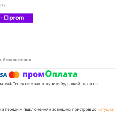
312
 з
ів
безкоштовно
латежі. Тепер ви можете купити будь-який товар не
х з переднім підключенням зовнішніх пристроїв до
котушки