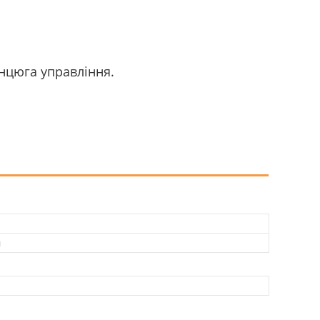
нцюга управління.
й