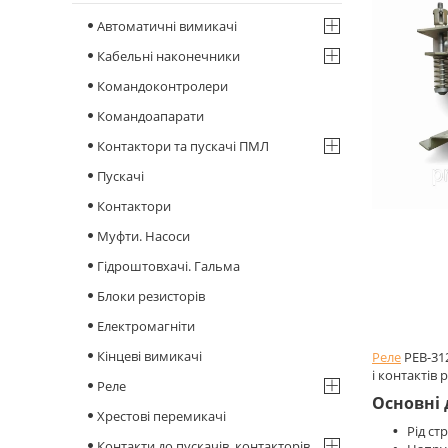
Автоматичні вимикачі
Кабельні наконечники
Командоконтролери
Командоапарати
Контактори та пускачі ПМЛ
Пускачі
Контактори
Муфти. Насоси
Гідроштовхачі. Гальма
Блоки резисторів
Електромагніти
Кінцеві вимикачі
Реле
РЕВ-312
і контактів 
Реле
Основні 
Хрестові перемикачі
Рід струму
Контакти до пускачів, контакторів