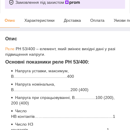
Замовлення під захистом
Опис
Характеристики
Доставка
Оплата
Умови п
Опис
Реле
РН 53/400 – елемент, який змінює вихідні дані у разі
підвищення напруги.
Основні показники реле РН 53/400:
Напруга уставки, максимум,
В..............................................400
Напруга номінальна,
В.................................................200 (400)
Напруга при спрацьовуванні, В..................100 (200),
200 (400)
Число
НВ контактів…….........................................................…1
Число НЗ
контактів............................................................…….1