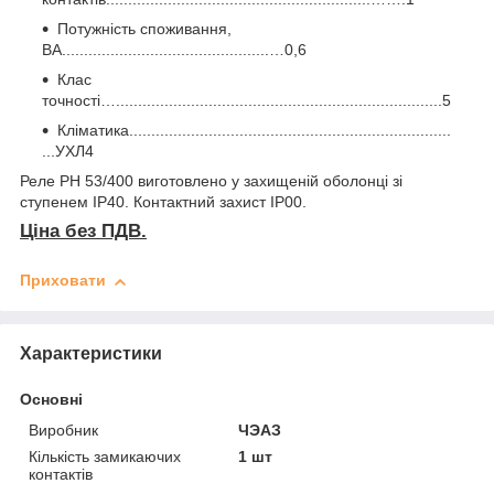
Потужність споживання,
ВА...............................................…0,6
Клас
точності…..........................................................................5
Кліматика.........................................................................
...УХЛ4
Реле РН 53/400 виготовлено у захищеній оболонці зі
ступенем IP40. Контактний захист IP00.
Ціна без ПДВ.
Приховати
Характеристики
Основні
Виробник
ЧЭАЗ
Кількість замикаючих
1 шт
контактів