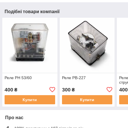
Подібні товари компанії
Реле РН 53/60
Реле РВ-227
Реле
стру
400
300
400
₴
₴
Купити
Купити
Про нас