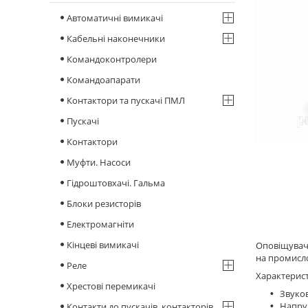
Автоматичні вимикачі
Кабельні наконечники
Командоконтролери
Командоапарати
Контактори та пускачі ПМЛ
Пускачі
Контактори
Муфти. Насоси
Гідроштовхачі. Гальма
Блоки резисторів
Електромагніти
Кінцеві вимикачі
Оповіщувач 
на промисло
Реле
Характерис
Хрестові перемикачі
Звукова
Напруга
Контакти до пускачів, контакторів