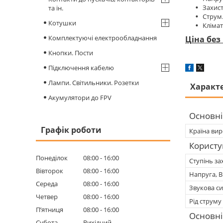
Захист, 
та ін.
Струм..
Котушки
Клімат.
Комплектуючі електрообладнання
Ціна без
Кнопки. Пости
Підключення кабелю
Лампи. Світильники. Розетки
Характ
Акумулятори до FPV
Основні
Графік роботи
Країна ви
Користу
Понеділок
08:00
16:00
Ступінь зах
Вівторок
08:00
16:00
Напруга, В
Середа
08:00
16:00
Звукова си
Четвер
08:00
16:00
Рід струму
Пʼятниця
08:00
16:00
Основні
Субота
Вихідний