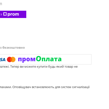
П
 з
ів
безкоштовно
латежі. Тепер ви можете купити будь-який товар не
палахами. Оповіщувач встановлюють для систем сигналізації