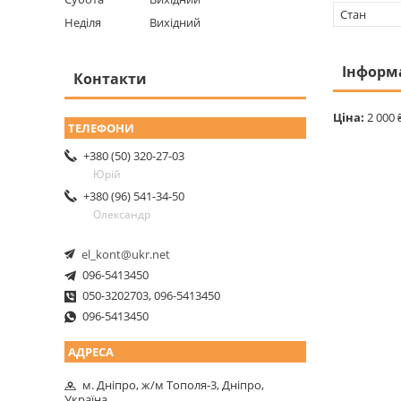
Стан
Неділя
Вихідний
Інформ
Контакти
Ціна:
2 000 
+380 (50) 320-27-03
Юрій
+380 (96) 541-34-50
Олександр
el_kont@ukr.net
096-5413450
050-3202703, 096-5413450
096-5413450
м. Дніпро, ж/м Тополя-3, Дніпро,
Україна