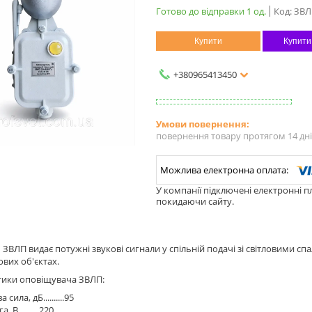
Готово до відправки 1 од.
Код:
ЗВЛ
Купити
Купити
+380965413450
повернення товару протягом 14 дн
У компанії підключені електронні п
покидаючи сайту.
ЗВЛП видає потужні звукові сигнали у спільній подачі зі світловими с
вих об'єктах.
тики оповіщувача ЗВЛП:
 сила, дБ..........95
, В..........220