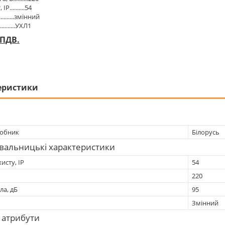
IP..........54
........змінний
.........УХЛ1
 ПДВ.
еристики
робник
Білорусь
вальницькі характеристики
исту, IP
54
220
ла, дБ
95
Змінний
 атрибути