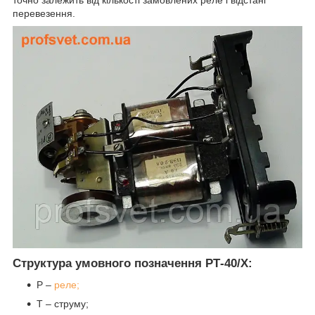
точно залежить від кількості замовлених реле і відстані
перевезення.
Структура умовного позначення РТ-40/Х:
Р –
реле;
Т – струму;