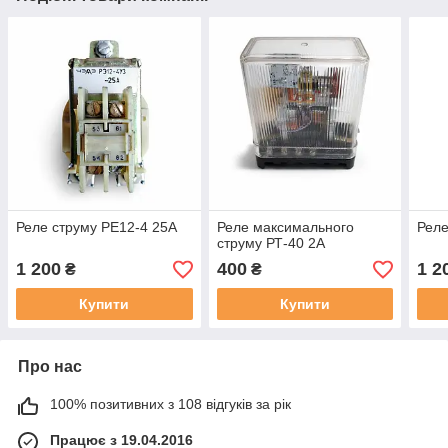
Реле струму РЕ12-4 25А
Реле максимального
Реле
струму РТ-40 2А
1 200
400
1 2
₴
₴
Купити
Купити
Про нас
100% позитивних з 108 відгуків за рік
Працює з 19.04.2016