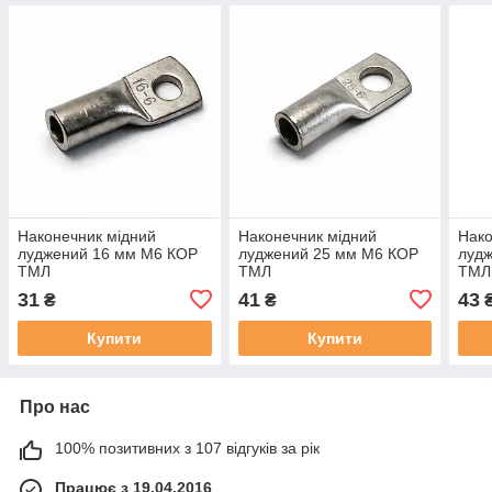
Наконечник мідний
Наконечник мідний
Нако
луджений 16 мм М6 КОР
луджений 25 мм М6 КОР
луд
ТМЛ
ТМЛ
ТМЛ
31
41
43
₴
₴
Купити
Купити
Про нас
100% позитивних з 107 відгуків за рік
Працює з 19.04.2016