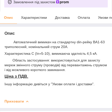
Замовлення під захистом
Опис
Характеристики
Доставка
Оплата
Умови п
Опис
Автоматичний вимикач на стандартну din-рейку ВА1-63
триполюсний, номінальний струм 20A.
Характеристика С (Іп=5-10), вимикаюча здатність 4,5 кА.
Область застосування:
використовується д
ля захисту
мереж змінного струму
(проводів
)
від перевантажень струмом
і від можливого короткого замикання.
Ціна з ПДВ.
Іншу інформацію дивіться у "Умови оплати і доставки".
Приховати