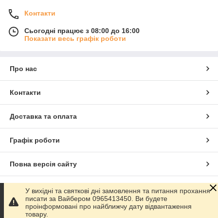
Контакти
Сьогодні працює з 08:00 до 16:00
Показати весь графік роботи
Про нас
Контакти
Доставка та оплата
Графік роботи
Повна версія сайту
Сайт створено на маркетплейсі
Prom.ua
У вихідні та святкові дні замовлення та питання прохання
писати за Вайбером 0965413450. Ви будете
проінформовані про найближчу дату відвантаження
Політика конфіденційності
товару.