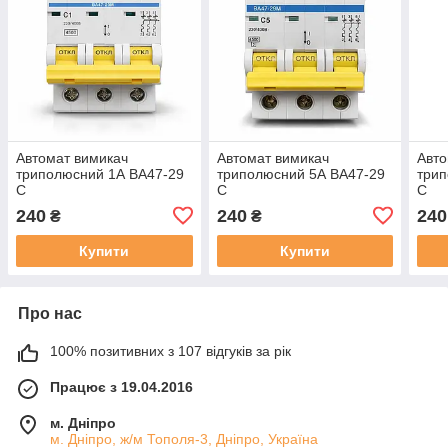
Автомат вимикач
Автомат вимикач
Авто
триполюсний 1А ВА47-29
триполюсний 5А ВА47-29
трип
С
С
С
240
240
240
₴
₴
Купити
Купити
Про нас
100% позитивних з 107 відгуків за рік
Працює з 19.04.2016
м. Дніпро
м. Дніпро, ж/м Тополя-3, Дніпро, Україна