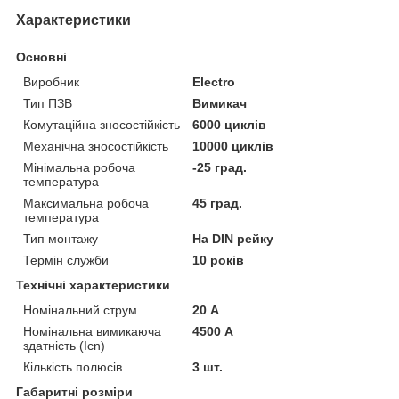
Характеристики
Основні
Виробник
Electro
Тип ПЗВ
Вимикач
Комутаційна зносостійкість
6000 циклів
Механічна зносостійкість
10000 циклів
Мінімальна робоча
-25 град.
температура
Максимальна робоча
45 град.
температура
Тип монтажу
На DIN рейку
Термін служби
10 років
Технічні характеристики
Номінальний струм
20 А
Номінальна вимикаюча
4500 А
здатність (Icn)
Кількість полюсів
3 шт.
Габаритні розміри