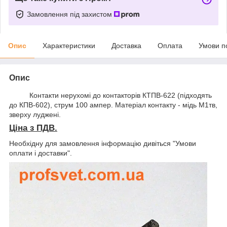
Замовлення під захистом
Опис
Характеристики
Доставка
Оплата
Умови п
Опис
Контакти нерухомі до контакторів КТПВ-622 (підходять
до КПВ-602), струм 100 ампер.
Матеріал контакту - мідь М1тв,
зверху луджені
.
Ціна з ПДВ
.
Необхідну для замовлення інформацію дивіться "Умови
оплати і доставки".