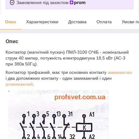
Замовлення під захистом
Опис
Характеристики
Доставка
Оплата
Умови п
Опис
Контактор (магнітний пускач) ПМЛ-3100 О*4Б - номінальний
струм 40 ампер, потужність електродвигуна 18,5 кВт (АС-3
при 380в 50Гц).
Контактор трифазний, має три основних контакту
замикаючих
і два допоміжних контакту - один замикаючий і один
розмикаючий
.