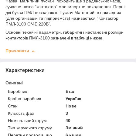
Назва "магнітний пускач" походить ще з радянських часів,
сучасне назва "контактор" має імпортне походження. Перші
дві букви ПМЛ позначають Пускач Магнітний, в накладних
(для організацій та підприємств) називається "Контактор
ПМЛ-3100 О*4Б 220В".
Основні технічні параметри, габаритні і настановні розміри
контакторів ПМЛ-3100 зазначені в таблиці нижче.
Приховати
Характеристики
Основні
Виробник
Етал
Країна виробник
Україна
Стан
Нове
Кількість фаз
3
Номінальний струм
40
Тип керуючого струму
Змінний
Перетин проводів, що
6 кв.мм