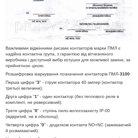
Важливими відмінними рисами контакторів марки ПМЛ є
надійна контактна група, з гарантією від вітчизняного
виробника і доступний вибір котушок для можливої заміни, за
прийнятною ціною.
Розшифровка маркування позначення контакторів ПМЛ-
3100
:
Перша цифра "
3
" - струм контактора 40 ампер (контактор
третьої величини);
Друга цифра "
1
" - один контактор (без теплового реле в
комплекті, не реверсивний);
Третя цифра "
0
" - ступінь пило-вологозахисту IP-00
(відкритий, не в оболонці);
Четверта цифра "
0
" - додаткові контакти NO+NC (замикаючий
й розмикаючий).