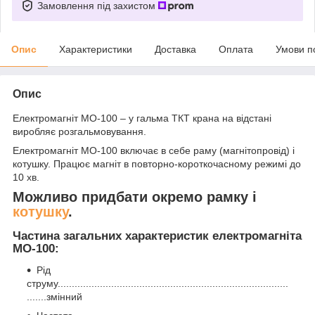
Замовлення під захистом
Опис
Характеристики
Доставка
Оплата
Умови п
Опис
Електромагніт МО-100 – у гальма ТКТ крана на відстані
виробляє розгальмовування.
Електромагніт МО-100 включає в себе раму (магнітопровід) і
котушку. Працює магніт в повторно-короткочасному режимі до
10 хв.
Можливо придбати окремо рамку і
котушку
.
Частина загальних характеристик електромагніта
МО-100:
Рід
струму..................................................................................
.......змінний