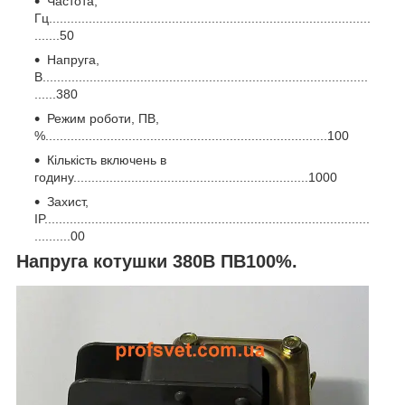
Частота,
Гц.........................................................................................
.......50
Напруга,
В..........................................................................................
......380
Режим роботи, ПВ,
%..............................................................................100
Кількість включень в
годину.................................................................1000
Захист,
IP..........................................................................................
..........00
Напруга котушки 380В ПВ100%.