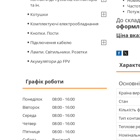
Номіналь
та ін.
Частота
Потужніст
Котушки
До скла
Комплектуючі електрообладнання
оформл
Кнопки. Пости
Ціна вка
Підключення кабелю
Лампи. Світильники. Розетки
Акумулятори до FPV
Характ
Графік роботи
Основні
Країна ви
Понеділок
08:00
16:00
Стан
Вівторок
08:00
16:00
Кількість 
Середа
08:00
16:00
Тип конта
Четвер
08:00
16:00
Теплове р
Пʼятниця
08:00
16:00
Номінальн
Субота
Вихідний