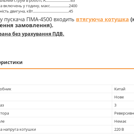
ний струм в роботі, А............................63
 включень у годину, макс.....................2400
ь двигуна, кВт........................................45
ду пускача ПМА-4500 входить
втягуюча котушка
(
ення замовлення).
зана без урахування ПДВ.
еристики
робник
Китай
Нове
фаз
3
ктора
Реверсив
еле
Немає
а напруга котушки
220 В