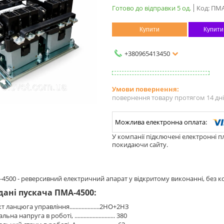
Готово до відправки 5 од.
Код:
ПМА
Купити
Купити
+380965413450
повернення товару протягом 14 дн
У компанії підключені електронні п
покидаючи сайту.
4500 - реверсивний електричний апарат у відкритому виконанні, без ко
дані пускача ПМА-4500:
 ланцюга управління....................2НО+2НЗ
на напруга в роботі, ........................... 380