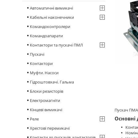
Автоматичні вимикачі
Кабельні наконечники
Командоконтролери
Командоапарати
Контактори та пускачі ПМЛ
Пускачі
Контактори
Муфти. Насоси
Гідроштовхачі. Гальма
Блоки резисторів
Електромагніти
Кінцеві вимикачі
Пускач ПМА-
Основні 
Реле
Контакт
Хрестові перемикачі
Номіналь
Контакти до пускачів, контакторів