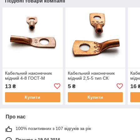
Подібні товари компанії
Кабельний наконечник
Кабельний наконечник
Кабе
мідний 4-8 ГОСТ-М
мідний 2,5-5 тип СК
мідн
13
5
16
₴
₴
Купити
Купити
Про нас
100% позитивних з 107 відгуків за рік
Працює з 19.04.2016