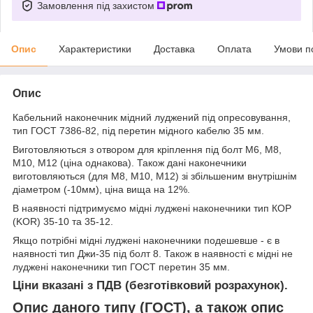
Замовлення під захистом
Опис
Характеристики
Доставка
Оплата
Умови п
Опис
Кабельний наконечник мідний луджений під опресовування,
тип ГОСТ 7386-82, під перетин мідного кабелю 35 мм.
Виготовляються з отвором для кріплення під болт М6, М8,
М10, М12 (ціна однакова). Також дані наконечники
виготовляються (для М8, М10, М12) зі збільшеним внутрішнім
діаметром (-10мм), ціна вища на 12%.
В наявності підтримуємо мідні луджені наконечники тип КОР
(KOR) 35-10 та 35-12.
Якщо потрібні мідні луджені наконечники подешевше - є в
наявності тип Джи-35 під болт 8. Також в наявності є мідні не
луджені наконечники тип ГОСТ перетин 35 мм.
Ціни вказані з ПДВ (безготівковий розрахунок).
Опис даного типу (ГОСТ), а також опис