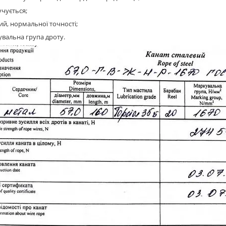
учується;
й, нормальної точності;
вальна група дроту.