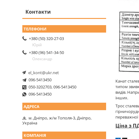
Контакти
+380 (50) 320-27-03
Юрій
+380 (96) 541-34-50
Олександр
el_kont@ukr.net
096-5413450
Канат сталев
типом звивк
050-3202703, 096-5413450
видів. Напр
096-5413450
інших.
Трос сталев
гірничорудн
переважної 
м. Дніпро, ж/м Тополя-3, Дніпро,
Україна
Ціна з П