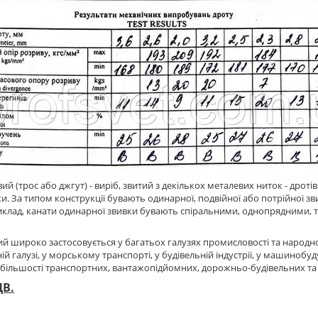
ий (трос або джгут) - виріб, звитий з декількох металевих ниток - дроті
и. За типом конструкції бувають одинарної, подвійної або потрійної звив
иклад, канати одинарної звивки бувають спіральними, однопрядними, т
ий широко застосовується у багатьох галузях промисловості та народно
ій галузі, у морському транспорті, у будівельній індустрії, у машиноб
більшості транспортних, вантажопідйомних, дорожньо-будівельних т
ДВ.