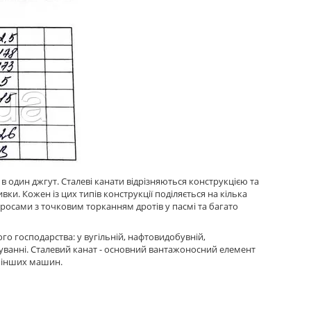
в в один джгут. Сталеві канати відрізняються конструкцією та
ки. Кожен із цих типів конструкції поділяється на кілька
росами з точковим торканням дротів у пасмі та багато
го господарства: у вугільній, нафтовидобувній,
удуванні. Сталевий канат - основний вантажоносний елемент
а інших машин.