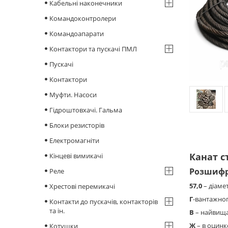
Кабельні наконечники
Командоконтролери
Командоапарати
Контактори та пускачі ПМЛ
Пускачі
Контактори
Муфти. Насоси
Гідроштовхачі. Гальма
Блоки резисторів
Електромагніти
Канат с
Кінцеві вимикачі
Розшифр
Реле
57,0
– діаме
Хрестові перемикачі
Г
-вантажно
Контакти до пускачів, контакторів
та ін.
В
– найвища
Ж
– в оцинк
Котушки