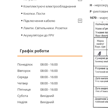
Н
- нерозкр
Комплектуючі електрообладнання
Р
-рихтовани
Кнопки. Пости
1670
– марку
Підключення кабелю
Лампи. Світильники. Розетки
Акумулятори до FPV
Графік роботи
Понеділок
08:00
16:00
Вівторок
08:00
16:00
Середа
08:00
16:00
Четвер
08:00
16:00
Пʼятниця
08:00
16:00
Субота
Вихідний
Неділя
Вихідний