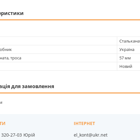
еристики
Сталькана
робник
Україна
ната, троса
57 мм
Новий
ація для замовлення
/м
) 320-27-03
Юрій
el_kont@ukr.net