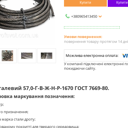
Купити
Купити
+380965413450
повернення товару протягом 14 дн
У компанії підключені електронні п
покидаючи сайту.
талевий 57,0-Г-В-Ж-Н-Р-1670 ГОСТ 7669-80.
овка маркування позначення:
тр;
го призначення;
 марка стали дроту;
ованому покритті для твердого середовища;