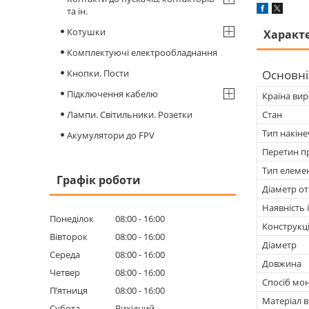
та ін.
Котушки
Характ
Комплектуючі електрообладнання
Кнопки. Пости
Основні
Підключення кабелю
Країна ви
Лампи. Світильники. Розетки
Стан
Тип накін
Акумулятори до FPV
Перетин п
Тип елеме
Графік роботи
Діаметр от
Наявність і
Понеділок
08:00
16:00
Конструкц
Вівторок
08:00
16:00
Діаметр
Середа
08:00
16:00
Довжина
Четвер
08:00
16:00
Спосіб мо
Пʼятниця
08:00
16:00
Матеріал 
Субота
Вихідний