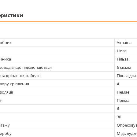
еристики
робник
Україна
Нове
ечника
Гільза
роводів, що підключаються
6 кв.мм
нта кріплення кабелю
Гільза для
вору кріплення
4
золяції
Немає
ія
Пряма
6
30
нтажу
Опресову
виробу
Мідь лудж