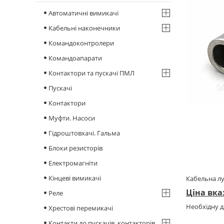
Автоматичні вимикачі
Кабельні наконечники
Командоконтролери
Командоапарати
Контактори та пускачі ПМЛ
Пускачі
Контактори
Муфти. Насоси
Гідроштовхачі. Гальма
Блоки резисторів
Електромагніти
Кінцеві вимикачі
Кабельна лу
Ціна вка
Реле
Необхідну д
Хрестові перемикачі
Контакти до пускачів, контакторів