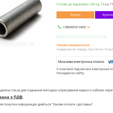
Готово до відправки 236 од.
Код:
Г
Купити
Купити
+380965413450
повернення товару протягом 14 дн
У компанії підключені електронні п
покидаючи сайту.
джена гільза для з'єднання методом опресування мідного кабелю перет
зана з ПДВ
.
ля покупки інформацію дивіться "Умови оплати і доставки".