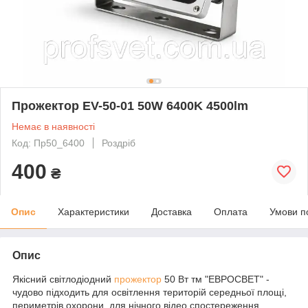
Прожектор EV-50-01 50W 6400K 4500lm
Немає в наявності
Код: Пр50_6400
Роздріб
400
₴
Опис
Характеристики
Доставка
Оплата
Умови п
Опис
Якісний світлодіодний
прожектор
50 Вт тм "ЕВРОСВЕТ" -
чудово підходить для освітлення територій середньої площі,
периметрів охорони, для нічного відео спостереження.