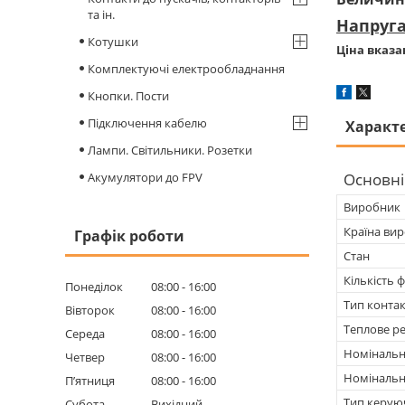
та ін.
Напруга
Котушки
Ціна вказа
Комплектуючі електрообладнання
Кнопки. Пости
Підключення кабелю
Характ
Лампи. Світильники. Розетки
Акумулятори до FPV
Основні
Виробник
Країна ви
Графік роботи
Стан
Кількість 
Понеділок
08:00
16:00
Тип конта
Вівторок
08:00
16:00
Теплове р
Середа
08:00
16:00
Номінальн
Четвер
08:00
16:00
Номінальн
Пʼятниця
08:00
16:00
Тип керую
Субота
Вихідний