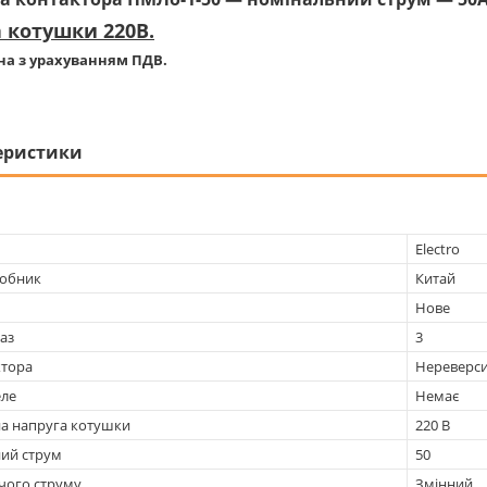
 котушки 220В.
на з урахуванням ПДВ.
еристики
Electro
робник
Китай
Нове
фаз
3
ктора
Нереверс
еле
Немає
а напруга котушки
220 В
ий струм
50
чого струму
Змінний