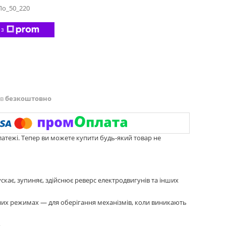
о_50_220
 з
ів
безкоштовно
латежі. Тепер ви можете купити будь-який товар не
скає, зупиняє, здійснює реверс електродвигунів та інших
них режимах — для оберігання механізмів, коли виникають
.