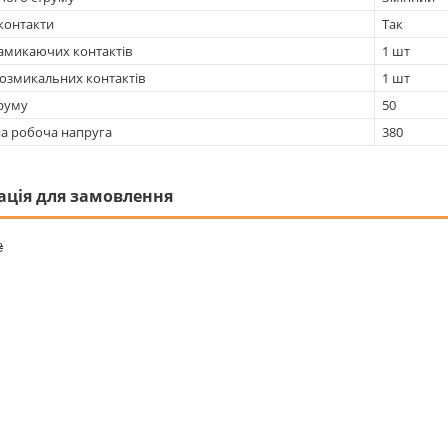
контакти
Так
замикаючих контактів
1 шт
розмикальних контактів
1 шт
труму
50
а робоча напруга
380
ація для замовлення
₴