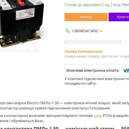
Готово до відправки 2 од.
Код:
ПМЛ
Купити
Купити
+380965413450
повернення товару протягом 14 дн
У компанії підключені електронні п
покидаючи сайту.
оргової марки Electro ПМЛо-1-50 — електромагнітний апарат, який запу
 Контактор реалізує пряме підключення електроустаткування.
аким контактором можливо використовувати теплове
реле
РТЛн в аварій
ння і обривається фаза.
 контактора ПМЛо-1-50 — номінальний струм — 50А