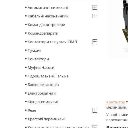
Автоматичні вимикачі
Кабельні наконечники
Командоконтролери
Командоапарати
Контактори та пускачі ПМЛ
Пускачі
Контактори
Муфти. Насоси
Гідроштовхачі. Гальма
Блоки резисторів
Електромагніти
Кінцеві вимикачі
Контактор
т
механізмів.
Реле
У парі з т
Хрестові перемикачі
перевантаже
Величина
Контакти до пускачів, контакторів