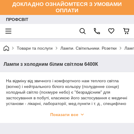
ДОКЛАДНО ОЗНАЙОМТЕСЯ З УМОВАМИ
ОПЛАТИ
ПРОФСВІТ
Товари та послуги
Лампи. Світильники. Розетки
Лам
Лампи з холодним білим світлом 6400К
На
відміну від звичного і комфортного нам теплого світла
(вогню) і нейтрального білого кольору (полуденне сонце)
х
олодный світло (похмуре небо) є "безрадісним" для
застосування в побуті, класикою його застосування є медичні
установи - лікарні, лабораторії, мед.пункти і т. д., специфічно
- для черепашок, папужок і т. д., ну і звичайно ж просто
Показати все
любителям такого освітлення.